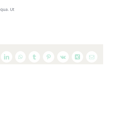
iqua. Ut
ddit
LinkedIn
WhatsApp
Tumblr
Pinterest
Vk
Xing
E-
mail