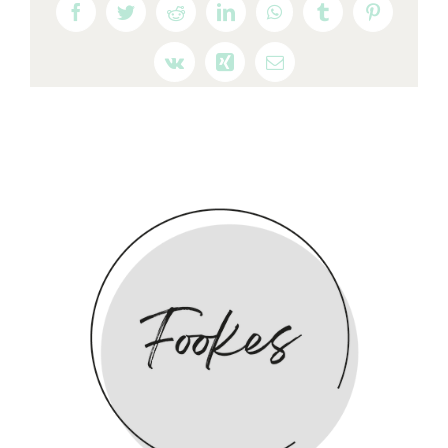
Facebook
Twitter
Reddit
LinkedIn
WhatsApp
Tumblr
Pinterest
Vk
Xing
E-
mail