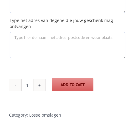
Type het adres van degene die jouw geschenk mag
ontvangen
ADD TO CART
Fookes
omslag
M
Bruin
Category:
Losse omslagen
quantity