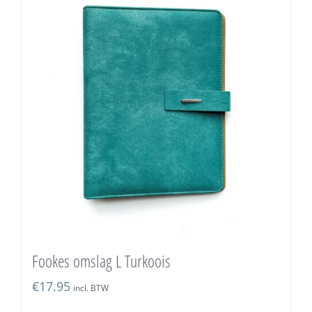
Fookes omslag L Turkoois
€
17.95
incl. BTW