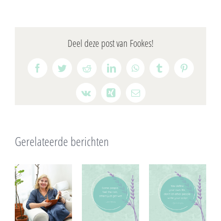
Deel deze post van Fookes!
Facebook
Twitter
Reddit
LinkedIn
WhatsApp
Tumblr
Pinterest
Vk
Xing
E-
mail
Gerelateerde berichten