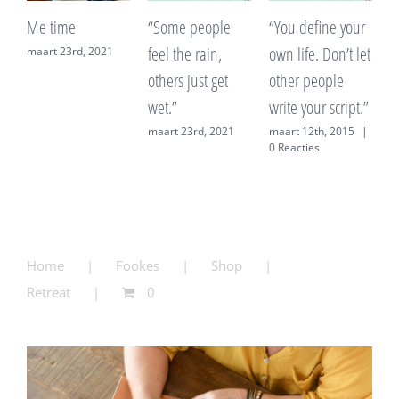
Me time
“Some people
“You define your
feel the rain,
own life. Don’t let
maart 23rd, 2021
others just get
other people
wet.”
write your script.”
maart 23rd, 2021
maart 12th, 2015
|
0 Reacties
Home
Fookes
Shop
Retreat
0