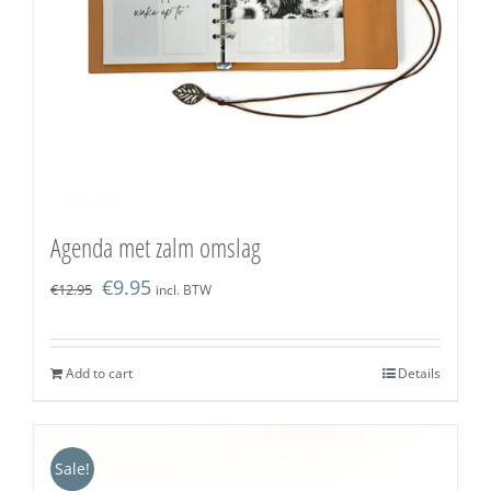
Agenda met zalm omslag
€
9.95
€
12.95
incl. BTW
Add to cart
Details
Sale!