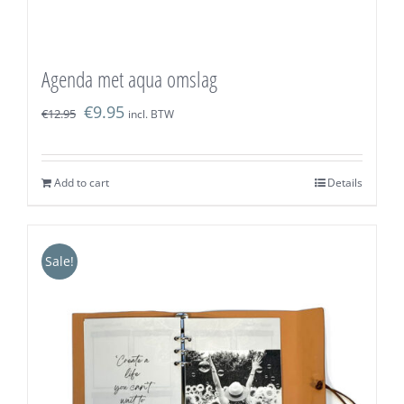
Agenda met aqua omslag
€
9.95
€
12.95
incl. BTW
Add to cart
Details
Sale!