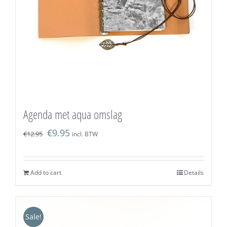
Agenda met aqua omslag
€
9.95
€
12.95
incl. BTW
Add to cart
Details
Sale!