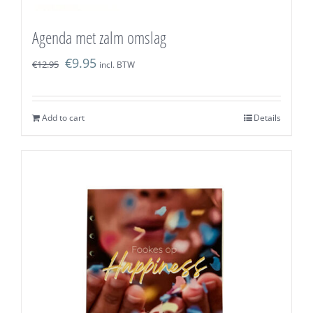
Agenda met zalm omslag
€
9.95
€
12.95
incl. BTW
Add to cart
Details